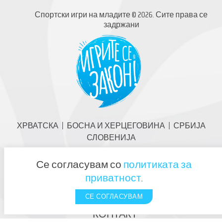
Спортски игри на младите © 2026. Сите права се
задржани
ХРВАТСКА
БОСНА И ХЕРЦЕГОВИНА
СРБИЈА
СЛОВЕНИЈА
ZERO WASTE
Се согласувам со
политиката за
ЗА ПЛАЗМА СПОРТСКИТЕ ИГРИ НА
приватност
.
МЛАДИТЕ
СЕ СОГЛАСУВАМ
БИДИ ВОЛОНТЕР!
КОНТАКТ