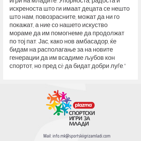
игри на младите. Упорноста, радоста и
искреноста што ги имаат децата се нешто
што нам, повозрасните, можат да ни го
покажат, а ние со нашето искуство
мораме да им помогнеме да продолжат
по тој пат. Јас, како нов амбасадор, ќе
бидам на располагање за на новите
генерации да им всадиме љубов кон
спортот, но пред сè да бидат добри луѓе.“
Mail:
info.mk@sportskiigrizamladi.com