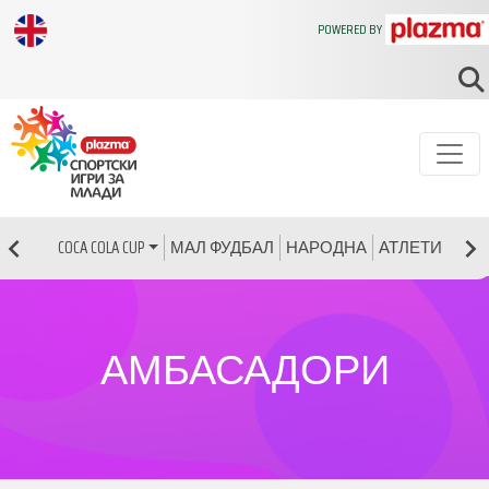
POWERED BY
МАЛ ФУДБАЛ
НАРОДНА
АТЛЕТИКА
Р
COCA COLA CUP
АМБАСАДОРИ