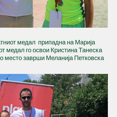
атниот медал припадна на Марија
от медал го освои Кристина Танеска
то место заврши Меланија Петковска