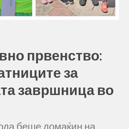
вно првенство:
атниците за
та завршница во
ода беше домаќин на