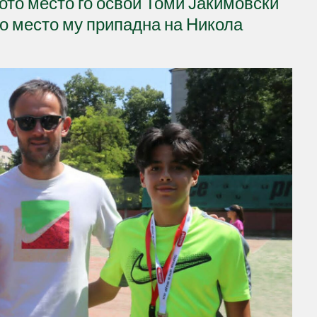
ото место го освои Томи Јакимовски
о место му припадна на Никола