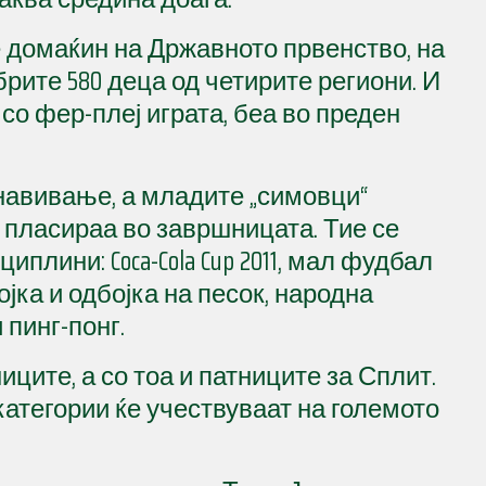
домаќин на Државното првенство, на
рите 580 деца од четирите региони. И
 со фер-плеј играта, беа во преден
навивање, а младите „симовци“
 пласираа во завршницата. Тие се
плини: Coca-Cola Cup 2011, мал фудбал
бојка и одбојка на песок, народна
 пинг-понг.
ците, а со тоа и патниците за Сплит.
категории ќе учествуваат на големото