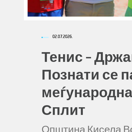
02.07.2026.
Тенис – Држа
Познати се п
меѓународна
Сплит
Општина Кисела В