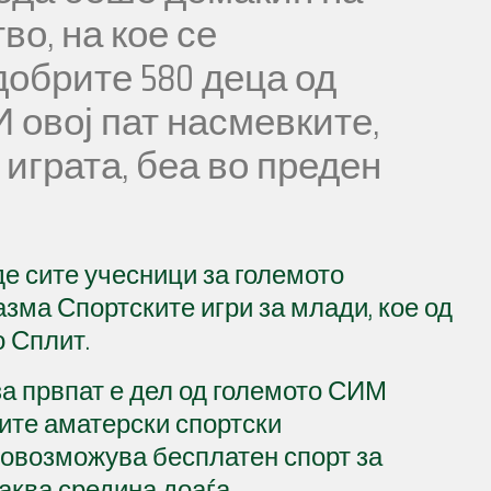
о, на кое се
обрите 580 деца од
И овој пат насмевките,
 играта, беа во преден
е сите учесници за големото
ма Спортските игри за млади, кое од
о Сплит.
за првпат е дел од големото СИМ
мите аматерски спортски
овозможува бесплатен спорт за
каква средина доаѓа.