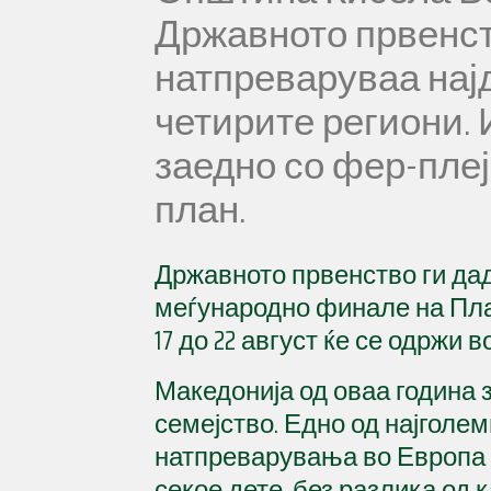
Државното првенств
натпреваруваа најд
четирите региони. 
заедно со фер-плеј
план.
Државното првенство ги дад
меѓународно финале на Плаз
17 до 22 август ќе се одржи в
Македонија од оваа година 
семејство. Едно од најголе
натпреварувања во Европа 
секое дете, без разлика од 