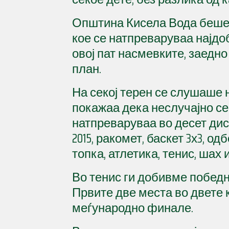
Општина Кисела Вода беше 
кое се натпреваруваа најдоб
овој пат насмевките, заедно
план.
На секој терен се слушаше 
покажаа дека неслучајно се
натпреваруваа во десет дисци
2015, ракомет, баскет 3х3, од
топка, атлетика, тенис, шах и
Во тенис ги добивме победни
Првите две места во двете 
меѓународно финале.