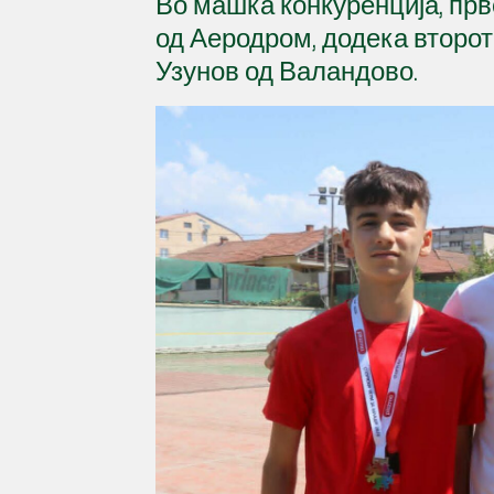
Во машка конкуренција, прв
од Аеродром, додека второт
Узунов од Валандово.