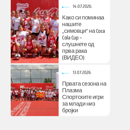
14.07.2026.
Како си поминаа
нашите
„симовци“ на Coca
Cola Cup –
слушнете од
прва рака
(ВИДЕО)
13.07.2026.
Првата сезона на
Плазма
Спортските игри
за млади низ
бројки