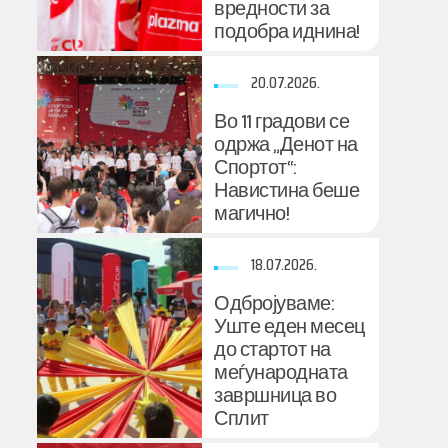
вредности за
подобра иднина!
20.07.2026.
Во 11 градови се
одржа „Денот на
Спортот“:
Навистина беше
магично!
18.07.2026.
Одбројуваме:
Уште еден месец
до стартот на
меѓународната
завршница во
Сплит