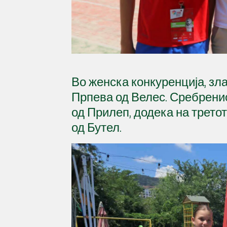
Во женска конкуренција, зл
Прпева од Велес. Сребрени
од Прилеп, додека на трето
од Бутел.