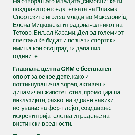
На отворањето младите „симовци“ ќе ги
поздрави претседателката на Плазма
Спортските игри за млади во Македонија,
Елена Мицковска и градоначалникот на
Тетово, Биљал Касами. Дел од големиот
спектакл ќе бидат и познати спортски
имиња кои овој град ги дава низ
годините.
Главната цел на СИМ е бесплатен
спорт за секое дете
, како и
поттикнување на здрав, активен и
динамичен животен стил, промоција на
инклузијата, развој на здрави навики,
негување на фер-плејот, создавање
искрени пријателства и градење на
вистински вредности.