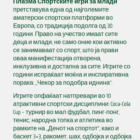
Плазма Спортските игри за млади
претставува една од најголемите
аматерски спортски платформи во
Европа, со традиција подолга од 30
години. Право на учество имаат сите
деца и млади, не само оние кои активно
се занимаваат со спорт, што ја прави
оваа манифестација отворена,
инклузивна и достапна за сите. Игрите со
години испраќаат моќна и инспиративна
порака: „Чекор за подобра иднина“.
Игрите опфаќаат натпревари во 10
атрактивни спортски дисциплини: Coca-Cola
Cup – турнир во мал фудбал, пинг-понг,
тенис, народна топка и атлетика во
рамките на „Денот на спортот“, како и
баскет 3×3, ракомет, шах, одбојка и одбојка