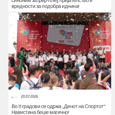
синоним за фер-плеј, пријателство и
вредности за подобра иднина!
20.07.2026.
Во 11 градови се одржа „Денот на Спортот“:
Навистина беше магично!