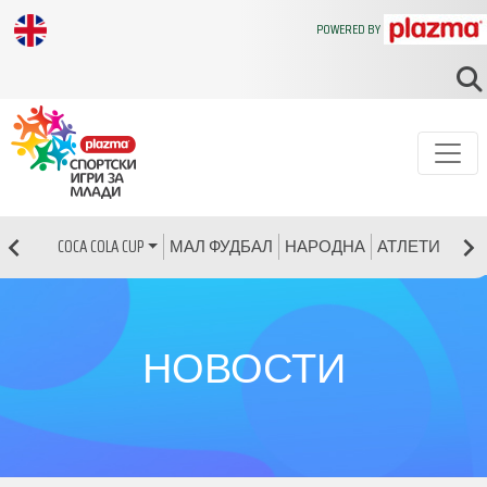
POWERED BY
МАЛ ФУДБАЛ
НАРОДНА
АТЛЕТИКА
Р
COCA COLA CUP
НОВОСТИ