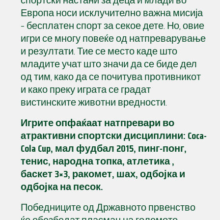
спортски настани за деца и млади во
Европа носи исклучително важна мисија
– бесплатен спорт за секое дете. Но, овие
игри се многу повеќе од натпреварување
и резултати. Тие се место каде што
младите учат што значи да се биде дел
од тим, како да се почитува противникот
и како преку играта се градат
вистинските животни вредности.
Игрите опфаќаат натпревари во
атрактивни спортски дисциплини: Coca-
Cola Cup, мал фудбал 2015, пинг-понг,
тенис, народна топка, атлетика ,
баскет 3×3, ракомет, шах, одбојка и
одбојка на песок.
Победниците од Државното првенство