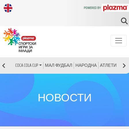
POWERED BY
МАЛ ФУДБАЛ
НАРОДНА
АТЛЕТИКА
Р
COCA COLA CUP
НОВОСТИ