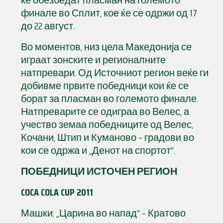
ќе обезбедат пласман на големото
финале во Сплит, кое ќе се одржи од 17
до 22 август.
Во моментов, низ цела Македонија се
играат зонските и регионалните
натпревари. Од Источниот регион веќе ги
добивме првите победници кои ќе се
борат за пласман во големото финале.
Натпреварите се одиграа во Велес, а
учество земаа победниците од Велес,
Кочани, Штип и Куманово – градови во
кои се одржа и „Денот на спортот“.
ПОБЕДНИЦИ ИСТОЧЕН РЕГИОН
COCA COLA CUP 2011
Машки: „Царина во напад“ – Кратово