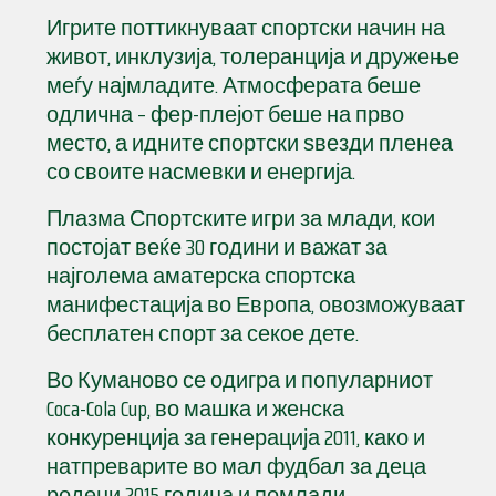
Игрите поттикнуваат спортски начин на
живот, инклузија, толеранција и дружење
меѓу најмладите. Атмосферата беше
одлична – фер-плејот беше на прво
место, а идните спортски ѕвезди пленеа
со своите насмевки и енергија.
Плазма Спортските игри за млади, кои
постојат веќе 30 години и важат за
најголема аматерска спортска
манифестација во Европа, овозможуваат
бесплатен спорт за секое дете.
Во Куманово се одигра и популарниот
Coca-Cola Cup, во машка и женска
конкуренција за генерација 2011, како и
натпреварите во мал фудбал за деца
родени 2015 година и помлади.