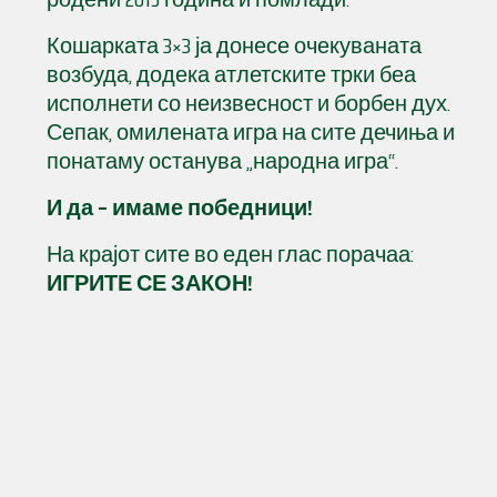
Кошарката 3×3 ја донесе очекуваната
возбуда, додека атлетските трки беа
исполнети со неизвесност и борбен дух.
Сепак, омилената игра на сите дечиња и
понатаму останува „народна игра“.
И да – имаме победници!
На крајот сите во еден глас порачаа:
ИГРИТЕ СЕ ЗАКОН!