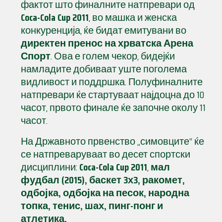
фактот што финалните натпревари од
Coca-Cola Cup 2011
, во машка и женска
конкуренција, ќе бидат емитувани во
директен пренос на хрватска Арена
Спорт
. Ова е голем чекор, бидејќи
намладите добиваат уште поголема
видливост и поддршка. Полуфиналните
натпревари ќе стартуваат најдоцна до 10
часот, првото финале ќе започне околу 11
часот.
На Државното првенство „симовците“ ќе
се натпреваруваат во десет спортски
дисциплини:
Coca-Cola Cup 2011
,
мал
фудбал (2015), баскет 3х3, ракомет,
одбојка, одбојка на песок, народна
топка, тенис, шах, пинг-понг и
атлетика.