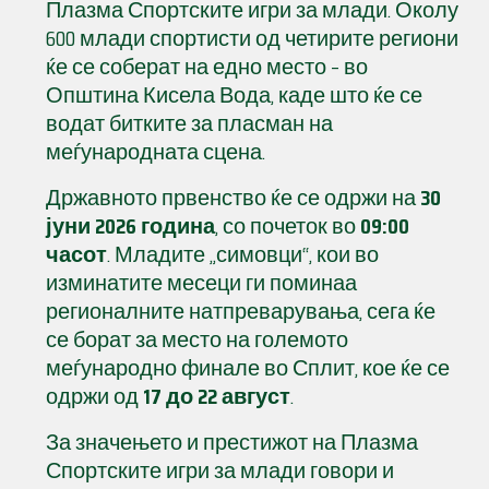
Плазма Спортските игри за млади. Околу
600 млади спортисти од четирите региони
ќе се соберат на едно место – во
Општина Кисела Вода, каде што ќе се
водат битките за пласман на
меѓународната сцена.
Државното првенство ќе се одржи на
30
јуни 2026 година
, со почеток во
09:00
часот
. Младите „симовци“, кои во
изминатите месеци ги поминаа
регионалните натпреварувања, сега ќе
се борат за место на големото
меѓународно финале во Сплит, кое ќе се
одржи од
17 до 22 август
.
За значењето и престижот на Плазма
Спортските игри за млади говори и