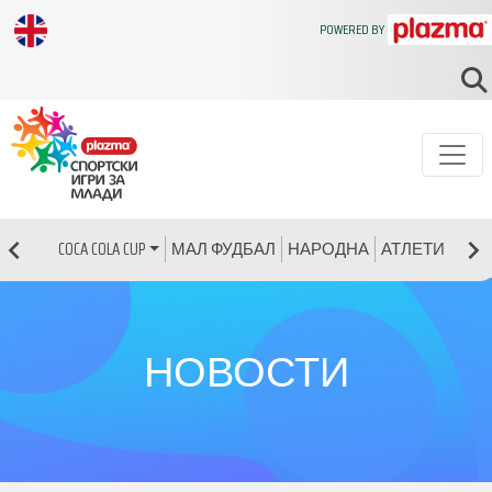
POWERED BY
МАЛ ФУДБАЛ
НАРОДНА
АТЛЕТИКА
Р
COCA COLA CUP
НОВОСТИ