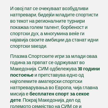
И овој пат се очекуваат возбудливи
натпревари, бидејќи младите спортисти
во текот на регионалните турнири
покажаа голем талент, борбеност и
спортски дух, а многумина веќе ги
најавија своите амбиции да станат идни
спортски ѕвезди.
Плазма Спортските игри за млади оваа
година за првпат се одржуваат во
Македонија. СИМ одбележува
30 години
постоење
и претставува едно од
најголемите аматерски спортски
натпреварувања во Европа, чија главна
мисија е
бесплатен спорт за секое
дете
. Покрај Македонија, дел од
големото семејство на СИМ се и